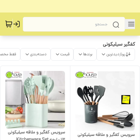
کفگیر سیلیکونی
پربازدیدترین
برندها
قیمت
دسته‌بندی
فقط محصو
سرویس کفگیر و ملاقه سیلیکونی
سرویس کفگیر و ملاقه سیلیکونی
13 پارچه Kitchenware Set