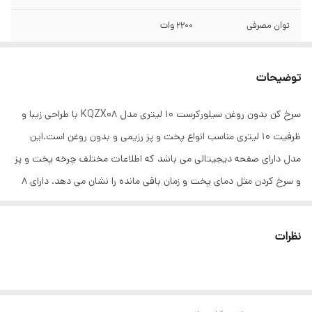
توان مصرفی
2200 وات
سیستم ایمنی
سیستم قطع خودکار
توضیحات
سرخ کن بدون روغن سیلورکرست 10 لیتری مدل KQZX08 با طراحی زیبا و
ظرفیت 10 لیتری مناسب انواع پخت و پز رزیمی و بدون روغن است.این
مدل دارای صفحه دیجیتالی می باشد که اطلاعات مختلف چرخه پخت و پز
و سرخ کردن مثل دمای پخت و زمان باقی مانده را نشان می دهد. دارای 8
برنامه پخت و برنامه گرم نگهداشتن غذا است جنس بدنه از استیل و
پلاستیک مخصوص است. ظرفیت بالا 10 لیتر و قدرت بالا 2200 وات است.
نظرات
این سرخ کن با ظرفیت بالا، مناسب برای انواع غذاهای لذیذ مانند: مرغ کباب،
ماهی کباب، گریل، کیک، بال مرغ سوخاری، نان و کلوچه پخته شده است .
سیستم گردش هوای گرم غذای آماده شده را به طور یکنواخت می پزد