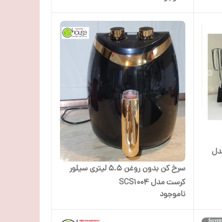
دل
سرخ کن بدون روغن 5.5 لیتری سیلور
کرست مدل SCS1004
ناموجود