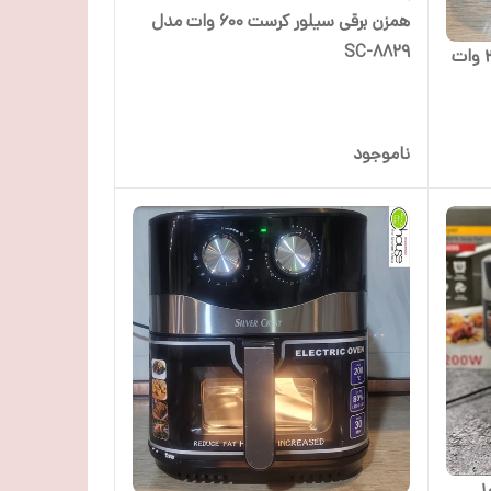
همزن برقی سیلور کرست 600 وات مدل
SC-8829
خردکن سیلور کرست 3.3 لیتر 3000 وات
ناموجود
ن روغن سیلورکرست 10