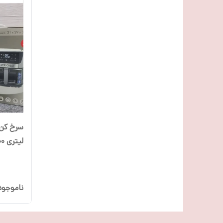
لیتری 2400 وات مدل AFSC12.5L
ناموجود