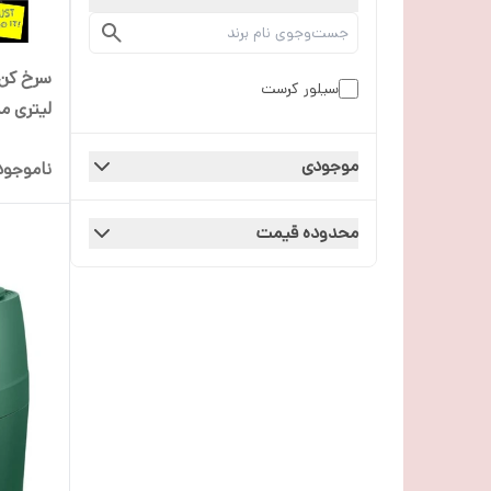
سیلور کرست
لیتری مدل rest 18s
موجودی
ناموجود
محدوده قیمت