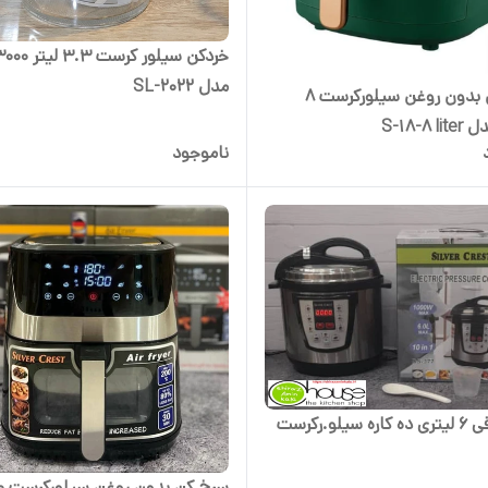
مدل SL-2022
سرخ کن بدون روغن سیلورکرست 8
S-18-8 
ناموجود
سیلو.رکرست
سرخ کن بدو