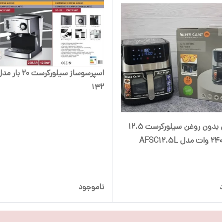
132
سرخ کن بدون روغن سیلورکرست 12.5
ناموجود