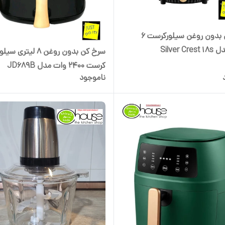
سرخ کن بدون روغن سیلورکرست 6
Silver C
سرخ کن بدون روغن 8 لیتری سیل
کرست ۲۴۰۰ وات مدل JD689B
ناموجود