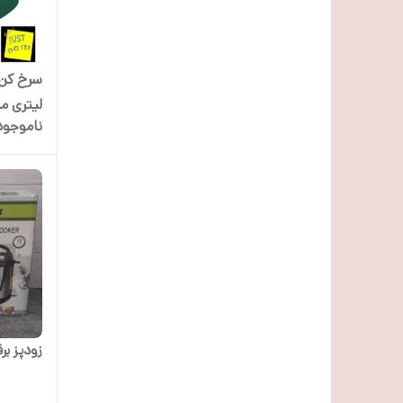
لیتری مدل liter
ناموجود
زودپز برقی ۶ لیتری ده کاره 