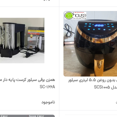
همزن برقی سیلور کرست پایه دار م
سرخ کن بدون روغن 5.5 لیتری سیلور
SC-166A
SCS10
ناموجود