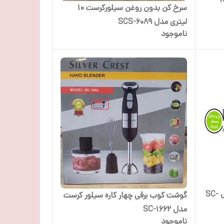
سرخ کن بدون روغن سیلورکرست 10
لیتری مدل SCS-6089
ناموجود
مخلوط کن دوکاره سیلورکرست مدل SC-
گوشت کوب برقی چهار کاره سیلور کرست
مدل SC-1662
ناموجود