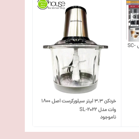
اسپرسوساز سیلورکرست 20 بار مدل SC-
خردکن 3.3 لیتر سیلورکرست اصل 1800
وات مدل SL-2022
ناموجود