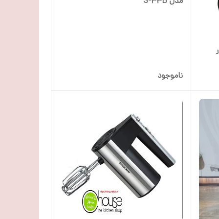
مدل S-33B
ور
ناموجود