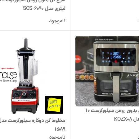
لیتری مدل SCS-6090
ناموجود
سرخ کن بدون روغن سیلورکرست 10
KQZX0
1589
ناموجود