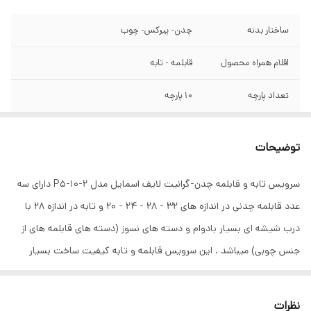
ساختار بدنه
چدن- پیرکس- چوب
اقلام همراه محصول
قابلمه - تابه
تعداد پارچه
10 پارچه
توضیحات
سرویس تابه و قابلمه چدن-گرانیت لایف اسمایل مدل P5-10-2 دارای سه
عدد قابلمه چدنی در اندازه های 32 - 28 - 24 - 20 و تابه در اندازه 28 با
درب شیشه ای بسیار بادوام و دسته های نسوز (دسته های قابلمه های از
جنس چوبی) میباشد . این سرویس قابلمه و تابه کیفیت ساخت بسیار
بالایی دارد . کفه بیرونی قابلمه طوری طراحی شده است که گرما را بسیار
سریع جذب خود کرده و در نتیجه قابلمه سریعتر از سایر قابلمه ها داغ
نظرات