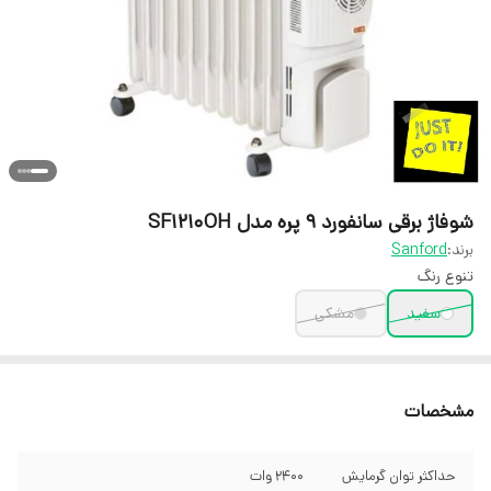
شوفاژ برقی سانفورد 9 پره مدل SF1210OH
برند:
Sanford
تنوع رنگ
سفید
مشکی
مشخصات
حداکثر توان گرمایش
2400 وات