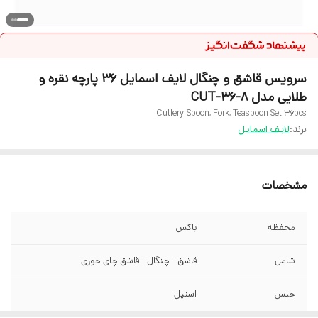
سرویس قاشق و چنگال لایف اسمایل 36 پارچه نقره و
طلایی مدل CUT-36-8
Cutlery Spoon, Fork, Teaspoon Set 36pcs
برند:
لایف اسمایل
مشخصات
محفظه
باکس
شامل
قاشق - چنگال - قاشق چای خوری
جنس
استیل