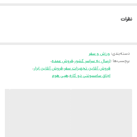
پکنیک) به راحتی کار می کند. حرارت بالایی دارد و برای پخت غذا یا گرم
کردن آن بسیار مناسب است. این محصول به سیستم جرقه زنی اتوماتیک
نظرات
مجهز بوده و نیازی به کبریت یا فندک ندارید. از ویژگی های این محصول
وزن سبکی داشته و حمل آن بسیار راحت است. کیف ارائه شده به همراه این
محصول از بدنه اجاق زمان حمل به آسانی محافظت می کند.
دسته‌بندی
:
ورزش و سفر
برچسب‌ها :
ارسال به سراسر کشور
،
فروش عمده
،
فروش آنلاین تجهیزات سفر
،
فروش آنلاین ابزار
،
اجاق سامسونتی دو کاره
،
هپی هوم