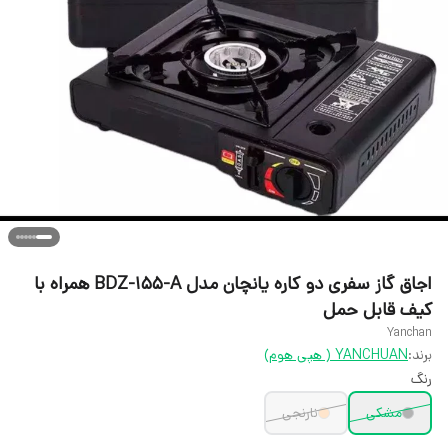
اجاق گاز سفری دو کاره یانچان مدل BDZ-155-A همراه با
کیف قابل حمل
Yanchan
برند:
YANCHUAN ( هپی هوم)
رنگ
مشکی
نارنجی