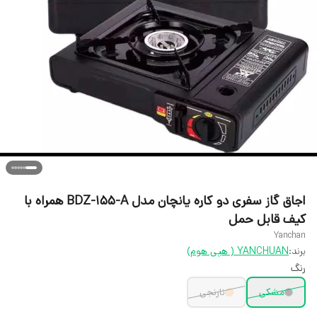
اجاق گاز سفری دو کاره یانچان مدل BDZ-155-A همراه با
کیف قابل حمل
Yanchan
برند:
YANCHUAN ( هپی هوم)
رنگ
مشکی
نارنجی