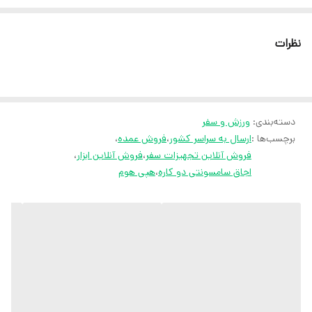
پکنیک) به راحتی کار می کند. حرارت بالایی دارد و برای پخت غذا یا گرم
کردن آن بسیار مناسب است. این محصول به سیستم جرقه زنی اتوماتیک
نظرات
مجهز بوده و نیازی به کبریت یا فندک ندارید. از ویژگی های این محصول
وزن سبکی داشته و حمل آن بسیار راحت است. کیف ارائه شده به همراه این
محصول از بدنه اجاق زمان حمل به آسانی محافظت می کند.
دسته‌بندی
:
ورزش و سفر
برچسب‌ها :
ارسال به سراسر کشور
،
فروش عمده
،
فروش آنلاین تجهیزات سفر
،
فروش آنلاین ابزار
،
اجاق سامسونتی دو کاره
،
هپی هوم