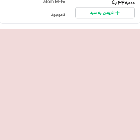
atom M-60
347,000
افزودن به سبد
ناموجود