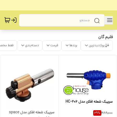
فلیم گان
پربازدیدترین
برندها
قیمت
دسته‌بندی
فقط محصو
سرپیک شعله افکن مدل HC-206
سرپیک شعله افکن مدل space
489,000
29
%