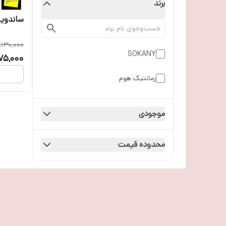
برند
ساندویچ 
,130,000
SOKANY
75,000
رمانتیک هوم
موجودی
محدوده قیمت