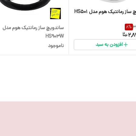
ساز رمانتیک هوم مدل HS501
8
%
3
ساندویچ ساز رمانتیک هوم مدل
2,8
HS903W
افزودن به سبد
ناموجود