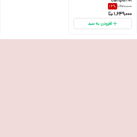
camper201
1,970,000
16
%
1,649,000
افزودن به سبد