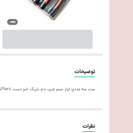
توضیحات
ست سه عددی ابزار سیم چین ،دم باریک ،انبر دست Pliersسایز هشت، جهت استفاده در منزل، کارهای نیمه صنعتی و غیره
نظرات