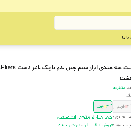
با ما
ست س
شت
ند:
متفرقه
نگ
قرمز
زرد
ته‌بندی
:
خودرو، ابزار و تجهیزات صنعتی
چسب‌ها :
فروش آنلاین ابزار
،
فروش عمده