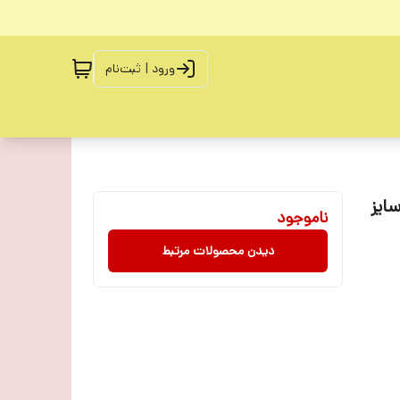
ورود | ثبت‌نام
ه عددی ابزار سیم چین ،دم باریک ،انبر دست Pliersسایز
ناموجود
دیدن محصولات مرتبط