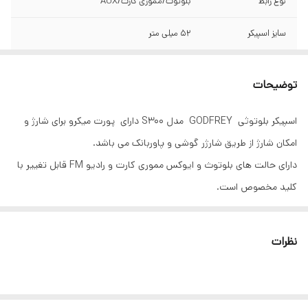
نوع رابط
بلوتوث/مموری کارت/AUX
سایز اسپیکر
52 میلی متر
زمان شارژ
2 ساعت
توضیحات
سایر ویژگی‌ها
دارای نور حالت ها و رنگهای مختلف و نشانگر شارژ
اسپیکر بلوتوثی GODFREY مدل S300 دارای پورت میکرو برای شارژ و
توان
5 وات
امکان شارژ از طریق شارژر گوشی و پاوربانک می باشد.
اقلام همراه محصول
کابل USB جهت شارژ
دارای حالت های بلوتوث و ایوکس مموری کارت و رادیو FM قابل تغییر با
کلید مخصوص است.
نوع اتصال
بی سیم و با سیم
دارای باتری داخلی قابل شارژ جهت استفاده از اسپیکر به صورت همراه می
باشد و دارای کیفیت صدا عالی نصب به اندازه لازم بوده و حباب گلسی زیبای
نظرات
دور اسپیکر طرح گوئ موزیکال با رقص نور جذاب است.
توجه:
کالای فوق مانند همه کالاهای مشابه فاقد آداپتور یا همون کلگی شارژ می