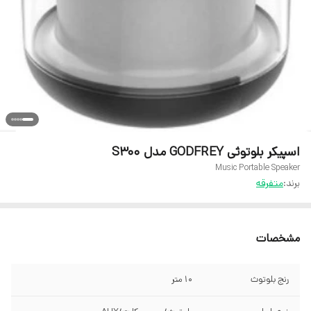
اسپیکر بلوتوثی GODFREY مدل S300
Music Portable Speaker
برند:
متفرقه
مشخصات
رنج بلوتوث
10 متر