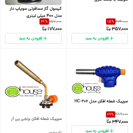
کپسول گاز مسافرتی سوپاپ دار
مدل 400 میلی لیتری
257,000
424,000
31
%
15
%
177,000
357,000
افزودن به سبد
افزودن به سبد
سرپیک شعله افکن مدل HC-206
489,000
29
%
سرپیک شعله افکن برنجی پی آر
347,000
افزودن به سبد
ناموجود