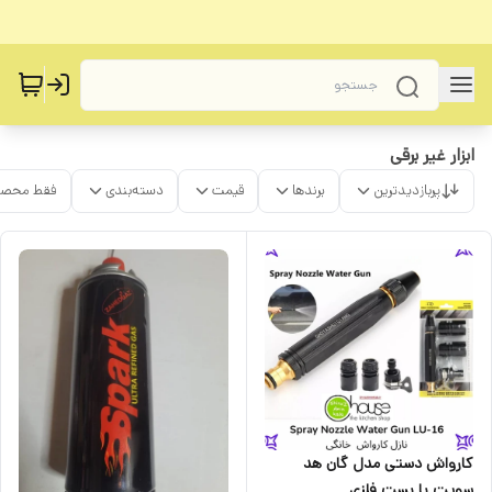
ابزار غیر برقی
پربازدیدترین
برندها
قیمت
دسته‌بندی
فقط محصو
کارواش دستی مدل گان هد
سویت با بست فلزی