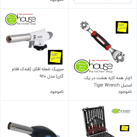
سرپیک شعله افکن (فندک فلام
گان) مدل 920
آچار همه کاره هشت در یک
استیل Tiger Wrench
ناموجود
ناموجود