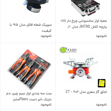
جعبه ابزار سامسونتی چرخ دار 187
سرپیک شعله افکن مدل 915 با
پارچه کامل JNTRD مدل J-
کیفیت
10049
ناموجود
ناموجود
اجاق گاز سفری مدل ZT - 202
ست سه عددی ابزار سیم چین ،دم
باریک ،انبر دست Pliersسایز
ناموجود
ناموجود
هشت