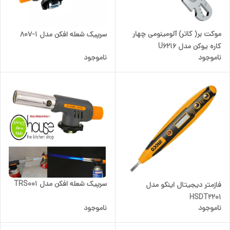
موکت بر( کاتر) آلومینومی چهار
سرپیک شعله افکن مدل 1-807
کاره یوکن مدل U6216
ناموجود
ناموجود
سرپیک شعله افکن مدل TRS001
فازمتر دیجیتال اینکو مدل
HSDT2201
ناموجود
ناموجود