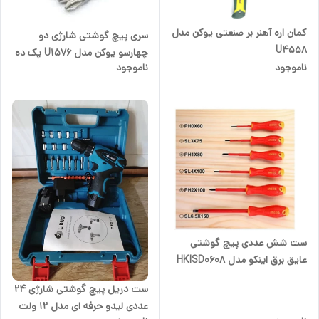
کمان اره آهنر بر صنعتی یوکن مدل
سری پیچ گوشتی شارژی دو
U4558
چهارسو یوکن مدل U1576 پک ده
ناموجود
ناموجود
تایی
ست شش عددی پیچ گوشتی
عایق برق اینکو مدل HKISD0608
ست دریل پیچ گوشتی شارژی 24
عددی لیدو حرفه ای مدل 12 ولت