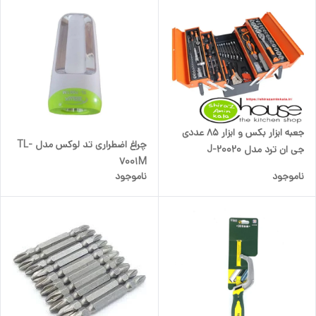
جعبه ابزار بکس و ابزار ۸۵ عددی
چراغ اضطراری تد لوکس مدل TL-
جی ان ترد مدل J-20020
7001M
ناموجود
ناموجود