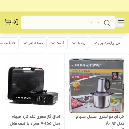
پربازدیدترین
برندها
قیمت
دسته‌بندی
فقط محصو
خردکن دو لیتری استیل جیهام
اجاق گاز سفری تک کاره جیهام
مدل A-196
مدل A-155 همراه با کیف قابل